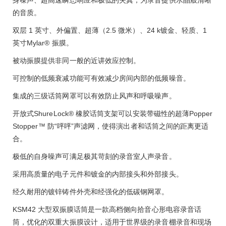
身噪声、超高速瞬态响应和极低的失真，为录音提供水晶般清晰
的音质。
双层
1
英寸、外偏置、超薄（
2.5
微米）、
24 k
镀金、轻质、
1
英寸
Mylar®
振膜。
被动振膜提供非同一般的近讲效应控制。
可控制的低频衰减功能可有效减少房间内部的低频噪音。
集成的三级话筒网罩可以有效防止风声和呼吸噪声。
开放式
ShureLock®
橡胶话筒支架可以安装带磁性的超薄
Popper
Stopper
™ 防“呯呯”声滤网，使得演出者和话筒之间的距离更适
合。
极低的自身噪声可满足极其苛刻的录音室人声录音。
采用高质量的电子元件和镀金的内部接头和外部接头。
经久耐用的镀锌铸件外壳和经强化的低碳钢网罩。
KSM42
大型双振膜话筒是一款高档侧向拾音心形电容录音话
筒，优化的双重大振膜设计，适用于世界级的录音棚录音和现场