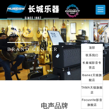
品牌中心
顶部
BRAND CENTER
联系我们
长秦城影音专
营店
Ibanez天猫旗
舰店
TAMA天猫旗舰
店
Focusrite影音
电声品牌
旗舰店