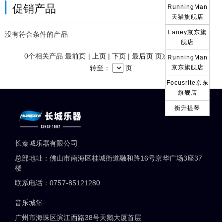
促销产品
RunningMan
天猫旗舰店
Laney京东旗
没有符合条件的产品
舰店
0
个相关产品
最前页
|
上页
|
下页
|
最后页
页次：
/0页 跳
RunningMan
转至：
页
京东旗舰店
Focusrite京东
旗舰店
衡升提琴
长秦城乐器有限公司
总部地址：佛山市南海区桂城街道融和路16号京华广场3座37
楼
联系电话：0757-85121280
音乐城堡
广州市海珠区滨江西路38号天鹅大厦首层