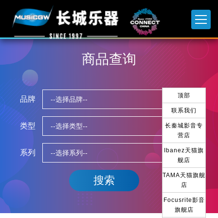
商品查询
顶部
品牌
联系我们
类型
长秦城影音专
营店
Ibanez天猫旗
系列
舰店
TAMA天猫旗舰
店
Focusrite影音
旗舰店