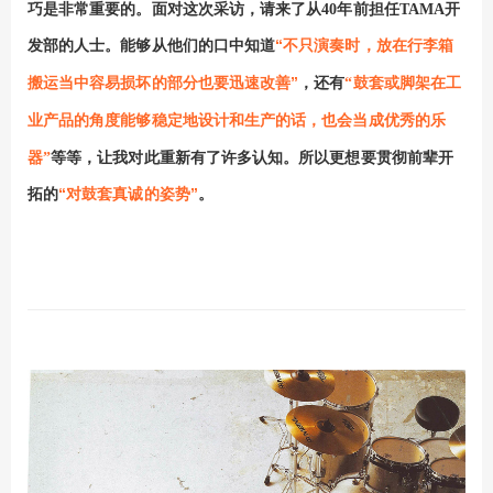
巧是非常重要的。面对这次采访，请来了从
40
年前担任
TAMA
开
“不只演奏时，放在行李箱
发部的人士。能够从他们的口中知道
搬运当中容易损坏的部分也要迅速改善”
，还有
“鼓套或脚架在工
业产品的角度能够稳定地设计
和
生产的话，也会当成优秀的乐
器”
等等，让我对此重新有了许多认知。所以更想要贯彻前辈开
“对鼓套真诚的姿势”
拓的
。