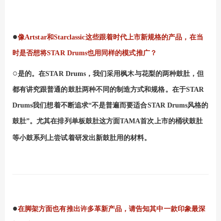
●
像
Artstar
和
Starclassic这些
跟着时代上市新规格的产品，在当
时是否想将
STAR Drums
也用同样的模式推广？
○
是的。在
STAR Drums
，我们采用枫木与花梨的两种鼓肚，但
都有讲究跟普通的鼓肚两种不同的制造方式
和
规格。在于
STAR
Drums
我们想着不断追求“不是普遍而要适合
STAR Drums
风格的
鼓肚”。尤其在排列单板鼓肚这方面
TAMA
首次上市的桶状鼓肚
等小鼓系列上尝试
着
研发出新鼓肚用的材料。
●
在脚架方面也有推出许多革新产品，请告知其中一款印象最深