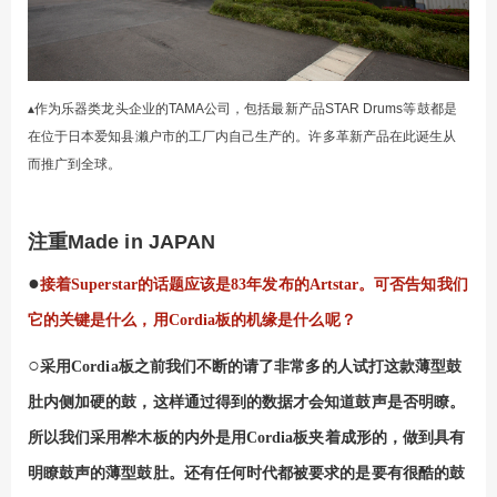
作为乐器类
▴
龙头企业的
TAMA公司，包括
最新产品
STAR Drums等
鼓都是
在位于日本爱知县濑户市的工厂内自己生产的。许多革新产品在此诞生从
而推广到全球。
注重
Made in JAPAN
●
接着
Superstar
的话题应该是
83
年发布的
Artstar
。可否告知我们
它的关键是什么，用
Cordia
板的机缘是什么呢？
○
采用
Cordia
板之前我们不断的请了非常多的人试打这款薄型鼓
肚内侧加硬的鼓，这样通过得到的数据才会知道鼓声是否明瞭。
所以我们采用桦木板的内外是用
Cordia
板夹着成形的，做到具有
明瞭鼓声的薄型鼓肚。还有任何时代都被要求的是要有很酷的鼓