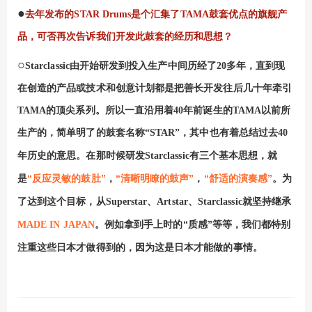
●
去年发布的
STAR Drums
是个汇集了
TAMA
鼓套优点的旗舰产
品，可否再次告诉我们开发此鼓套的经历和思想？
○
Starclassic由
开始研发到投入生产中间历经
了
20
多年，直到现
在创造的产品或技术和创意计划都是把善长开发往后几十年牵引
TAMA
的顶尖系列。所以一直沿用着
40
年前诞生的
TAMA
以前所
生产的，简单明了的鼓套名称“
STAR
”，其中也有着总结过去
40
有三个基本思想，就
年历史的意思。在那时候研发
Starclassic
是
“反应灵敏的鼓肚”
，
“清晰明瞭的鼓声”
，
“舒适的演奏感”
。为
了达到这个目标，从
、
、
就坚持继承
Superstar
Artstar
Starclassic
。例如拿到手上时的“质感”等等，我们都特别
MADE IN JAPAN
注重这些日本才做得到的，因为这是日本才能做的事情。