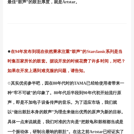
最佳“鼓声”的鼓肚厚度，就是
Artstar
。
●
在
94
年发布到现在依然秉承注重“鼓声”的
Starclassic系列
是当
时集百家所长的鼓套。据说开发的时候花费了许多时间，对吧？
如果在开发上遇到难克服的问题，请告知。
○
其实优劣参半吧，因在
80
年代时的
TAMA
已经给使用者带来一
种“牢不可破”的印象了。
80
年代后半段到
90
年代初开始流行原
声，即是不加电子设备传声的音乐。为了适应市场，我们就
以“做出鼓肚本身的鼓声”为理念来做出优秀的原声为新的目标。
具体一点来说就是，我们对准的方向是“把
鼓龟和
鼓框都当成是
一个振动体，研制出最响的鼓肚”。在这之前
已经证实了
Artstar