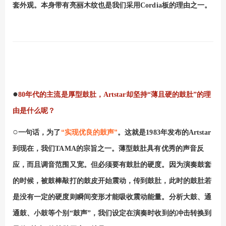
套外观。本身带有亮丽木纹也是我们采用
Cordia
板的理由之一。
●
80
年代的主流是厚型鼓肚，
Artstar
却坚持“薄且硬的鼓肚”的理
由是什么呢？
○
“实现优良的鼓声”
一句话，为了
。这就是
1983
年发布的
Artstar
到现在，我们
TAMA
的宗旨之一。薄型鼓肚具有优秀的声音反
应，而且调音范围又宽。但必须要有鼓肚的硬度。因为演奏鼓套
的时候，被鼓棒敲打的鼓皮开始震动，传到鼓肚，此时的鼓肚若
是没有一定的硬度则瞬间变形才能吸收震动能量。分析大鼓、通
通鼓、小鼓等个别“鼓声”，我们设定在演奏时收到的冲击转换到