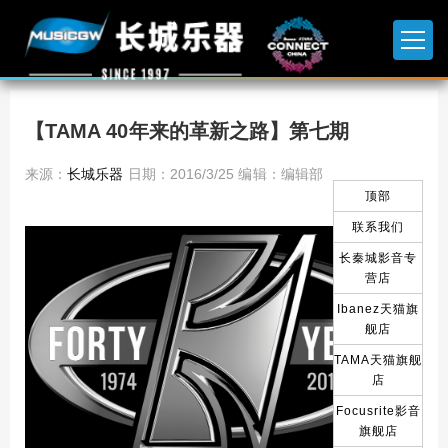
【TAMA 40年来的革新之路】第七期
来源：
长城乐器
日期：2016/3/25 编辑：编辑部
顶部
联系我们
长秦城影音专
营店
Ibanez天猫旗
舰店
TAMA天猫旗舰
店
Focusrite影音
旗舰店