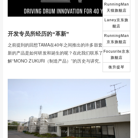
RunningMan
天猫旗舰店
Laney京东旗
舰店
开发专员所经历的“革新”
RunningMan
京东旗舰店
TAMA
40
/
之前提到的回想
在
年之间推出的许多鼓套
硬件。这些革
Focusrite京东
新的产品是如何研发和诞生的呢？在此我们联系了开发专员，了
旗舰店
MONO ZUKURI
解“
（制造产品）”的历史与讲究。
衡升提琴