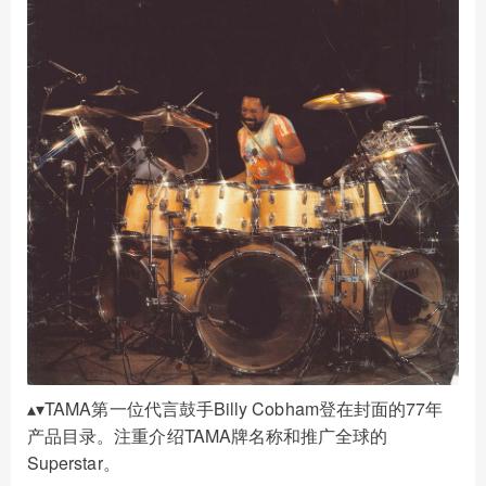
TAMA
Billy Cobham
77
▴
▾
第一位代言鼓手
登在封面的
年
TAMA
产品目录。注重介绍
牌名称和推广全球的
Superstar
。