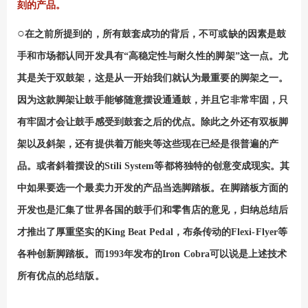
刻的产品。
○
在之前所提到的，所有鼓套成功的背后，不可或缺的因素是鼓
手和市场都认同开发具有“高稳定性与耐久性的脚架”这一点。尤
其是关于双鼓架，这是从一开始我们就认为最重要的脚架之一。
因为这款脚架让鼓手能够随意摆设通通鼓，并且它非常牢固，只
有牢固才会让鼓手感受到鼓套之后的优点。除此之外还有双板脚
架以及斜架，还有提供着万能夹等这些现在已经是很普遍的产
品。或者斜着摆设的
Stili System
等都将独特的创意变成现实。其
中如果要选一个最卖力开发的产品当选脚踏板。在脚踏板方面的
开发也是汇集了世界各国的鼓手们和零售店的意见，归纳总结后
才推出了厚重坚实的
King Beat Pedal
，布条传动的
Flexi-Flyer
等
各种创新脚踏板。而
1993
年发布的
Iron Cobra
可以说是上述技术
所有优点的总结版。