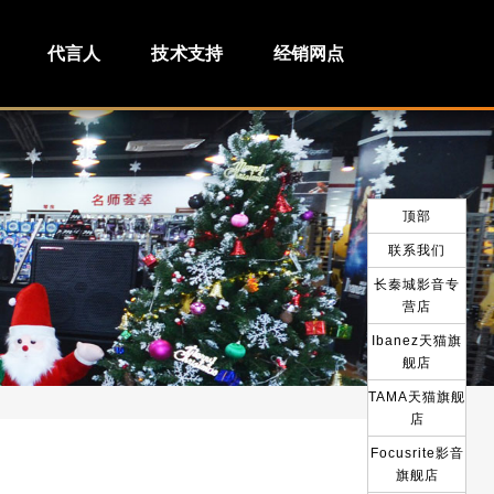
代言人
技术支持
经销网点
顶部
联系我们
长秦城影音专
营店
Ibanez天猫旗
舰店
TAMA天猫旗舰
店
Focusrite影音
旗舰店